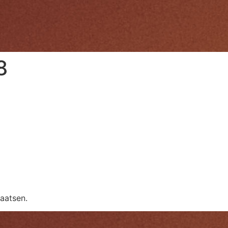
8
aatsen.