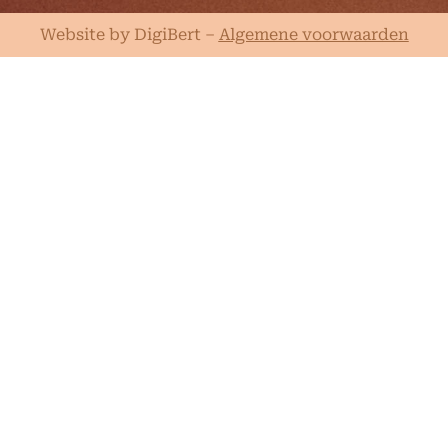
Website by DigiBert
–
Algemene voorwaarden