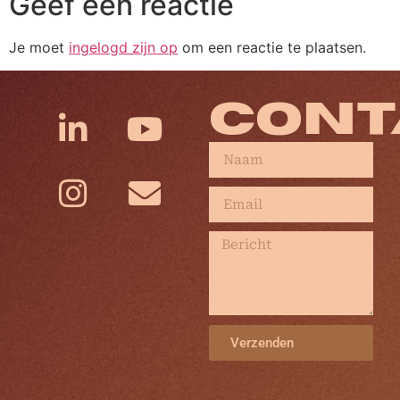
Geef een reactie
Je moet
ingelogd zijn op
om een reactie te plaatsen.
CONT
Verzenden