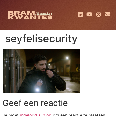
seyfelisecurity
Geef een reactie
Je moet
ingelogd zijn op
om een reactie te plaatsen.