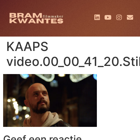
KAAPS
video.00_00_41_20.Sti
Geef een reactie