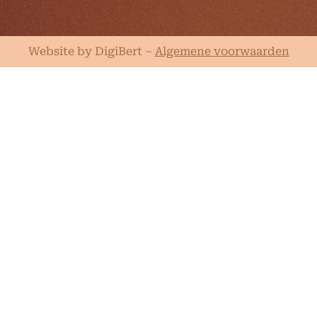
Website by DigiBert
–
Algemene voorwaarden