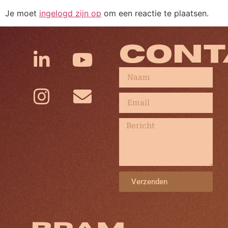
Je moet
ingelogd zijn op
om een reactie te plaatsen.
CONT
Verzenden