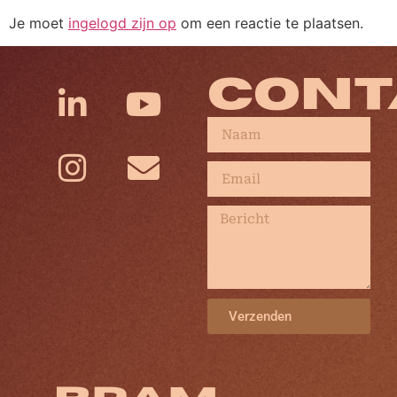
Je moet
ingelogd zijn op
om een reactie te plaatsen.
CONT
Verzenden