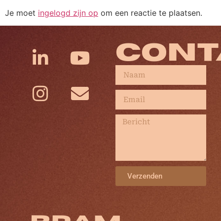
Je moet
ingelogd zijn op
om een reactie te plaatsen.
CONT
Verzenden