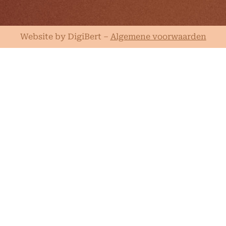
Website by DigiBert
–
Algemene voorwaarden