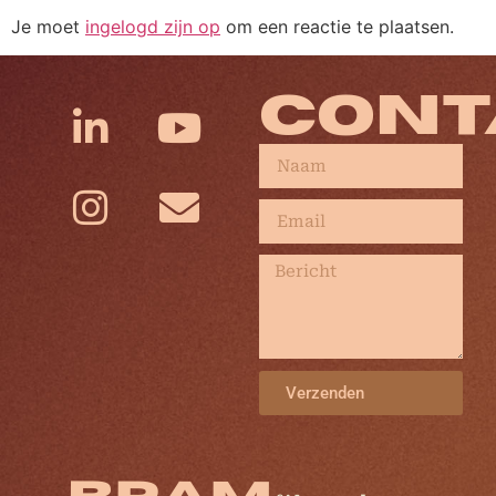
Je moet
ingelogd zijn op
om een reactie te plaatsen.
CONT
Verzenden