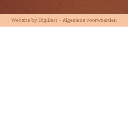
Website by DigiBert
–
Algemene voorwaarden