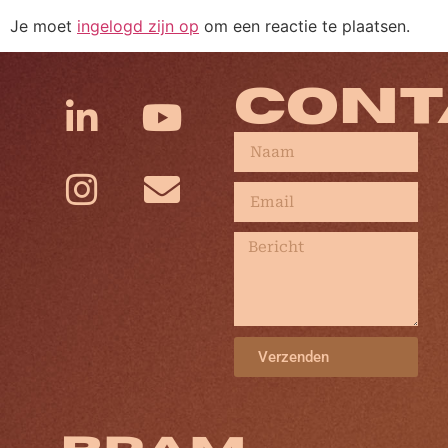
Je moet
ingelogd zijn op
om een reactie te plaatsen.
CONT
Verzenden