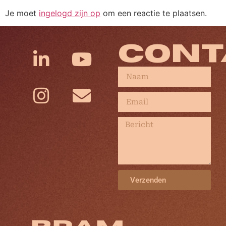
Je moet
ingelogd zijn op
om een reactie te plaatsen.
CONT
Verzenden