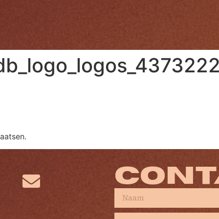
mdb_logo_logos_437322
aatsen.
CONT