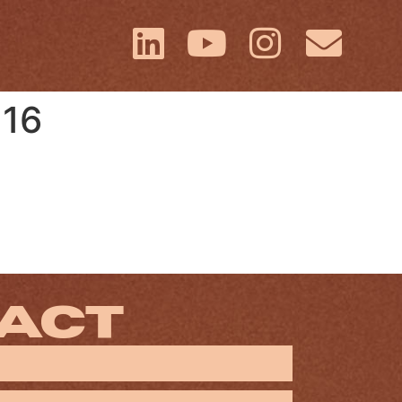
216
ACT