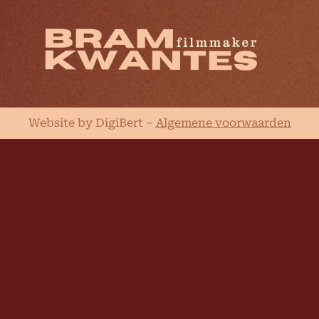
Website by DigiBert
–
Algemene voorwaarden