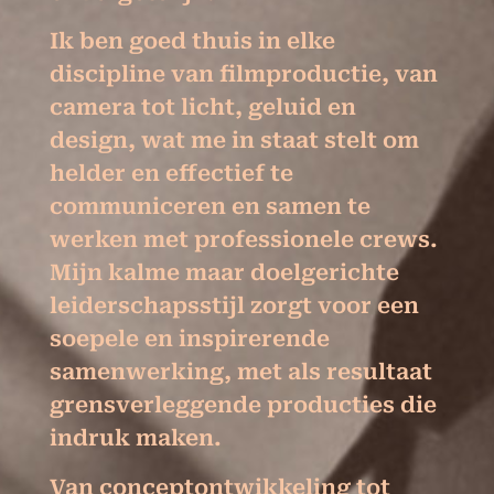
Ik ben goed thuis in elke
discipline van filmproductie, van
camera tot licht, geluid en
design, wat me in staat stelt om
helder en effectief te
communiceren en samen te
werken met professionele crews.
Mijn kalme maar doelgerichte
leiderschapsstijl zorgt voor een
soepele en inspirerende
samenwerking, met als resultaat
grensverleggende producties die
indruk maken.
Van conceptontwikkeling tot