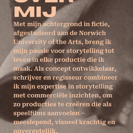
MIJ
Met mijn achtergrond in fictie,
afgestudeerd aan de Norwich
University of the Arts, breng ik
mijn passie voor storytelling tot
leven in elke productie die ik
maak. Als concept ontwikkelaar,
schrijver en regisseur combineer
ik mijn expertise in storytelling
met commerciële inzichten, om
zo producties te creëren die als
speelfilms aanvoelen –
meeslepend, visueel krachtig en
onvergetelijk.